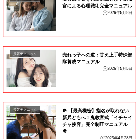
官による心理戦術完全マニュアル
2026年5月8日
接客テクニック
売れっ子への道：甘え上手特殊部
隊養成マニュアル
2026年5月5日
接客テクニック
🪖 【最高機密】指名が取れない
新兵どもへ！鬼教官式「イチャイ
チャ接客」完全制圧マニュアル
🪖
2026年4月28日