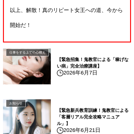
以上、解散！真のリピート女王への道、今から
開始だ！
仕事をする上での心構え
【緊急招集！鬼教官による「稼げな
い病」完全治療講座】
2026年6月7日
お知らせ
【緊急新兵教育訓練！鬼教官による
「客層リアル完全攻略マニュア
ル」】
2026年6月21日