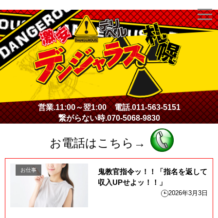
激安デリヘル・デンジャラス札幌
営業.
11:00～翌1:00
電話.
011-563-5151
繋がらない時.
070-5068-9830
お電話はこちら→
お仕事
鬼教官指令ッ！！「指名を返して
収入UPせよッ！！」
2026年3月3日