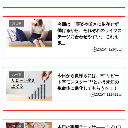
お仕事
今回は 「容姿や若さに依存せず
働けるから、それぞれのライフス
テージに合わせやすい」 これを
鬼...
2025年12月5日
お仕事
今日から貴様らには、**“リピー
ト率モンスター”**という未知の
生命体に進化してもらうッ！！
2025年11月11日
お仕事
本日の訓練テーマは――「プロフ