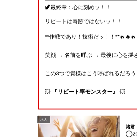
🦖最終章：心に刻めッ！！
リピートは奇跡ではないッ！！
**作戦であり！技術だッ！！**🔥🔥🔥
笑顔 → 名前を呼ぶ → 最後に心を揺
この3つで貴様はこう呼ばれるだろう
💥
『リピート率モンスター』
💥
求人
諸君
2