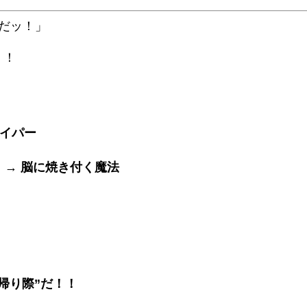
負だッ！」
！！
イパー
 →
脳に焼き付く魔法
帰り際”だ！！