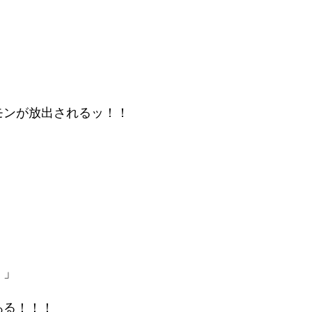
モンが放出されるッ！！
）」
ある！！！