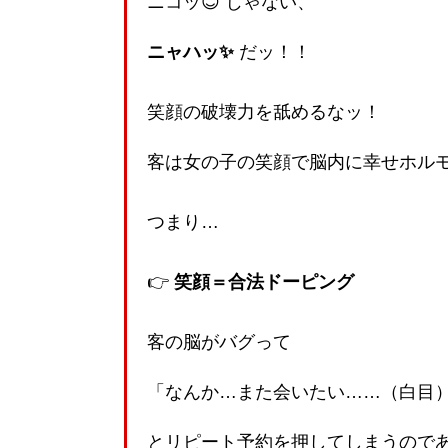
ニコッ😊 じゃない、
ニャハッ✨
だッ！！
笑顔の破壊力を舐めるなッ！
客は女の子の笑顔で脳内に幸せホル
つまり…
👉
笑顔＝合法ドーピング
客の脳がバグって
「なんか…また会いたい……（白目
とリピート予約を押してしまうので