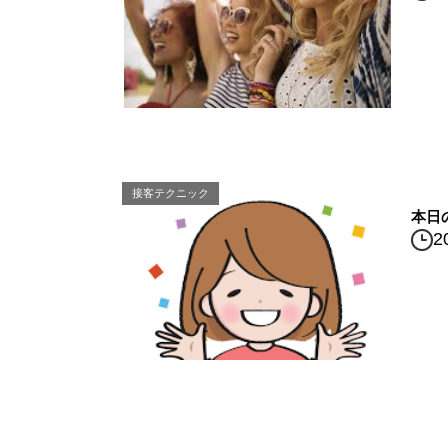
接客テクニック
本日
2