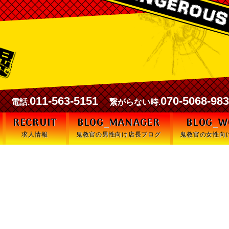
00
011-563-5151
070-5068-98
電話.
繋がらない時.
RECRUIT
BLOG_MANAGER
BLOG_
求人情報
鬼教官の男性向け店長ブログ
鬼教官の女性向
“リピート率モンスター”**という