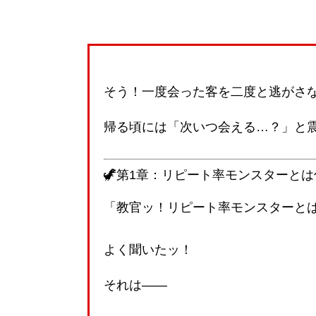
そう！一度会った客を二度と逃がさ
帰る頃には「次いつ会える…？」と震え
🦖第1章：リピート率モンスターと
「教官ッ！リピート率モンスターと
よく聞いたッ！
それは――