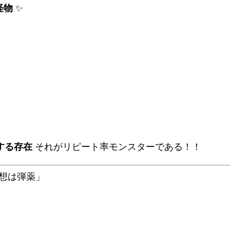
怪物
✨
！
する存在
それがリピート率モンスターである！！
愛想は弾薬」