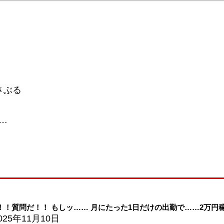
さぶる
…
！！質問だ！！ もしッ…… 月にたった1日だけの出勤で……2万円稼
025年11月10日