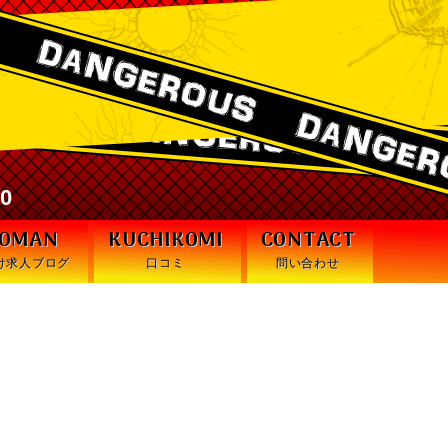
激安デリヘル・デンジャラス札幌
30
WOMAN
KUCHIKOMI
CONTACT
け求人ブログ
口コミ
問い合わせ
未知の生命体に進化してもら
うッ！！