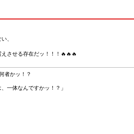
ない、
させる存在だッ！！！🔥🔥🔥
は何者かッ！？
は、一体なんですかッ！？」