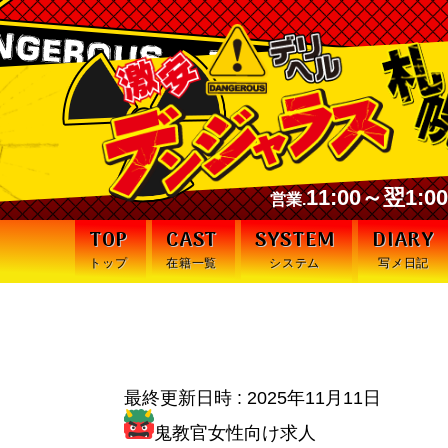
11:00～翌1:
営業.
TOP
CAST
SYSTEM
DIARY
トップ
在籍一覧
システム
写メ日記
今日から貴様らには、**
最終更新日時 :
2025年11月11日
鬼教官女性向け求人