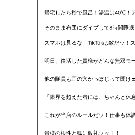
帰宅したら秒で風呂！湯温は40℃！
そのまま布団にダイブして8時間睡眠
スマホは見るな！TikTokは敵だッ
明日、復活した貴様がどんな無双モ
他の隊員も耳の穴かっぽじって聞け
「限界を超えた者には、ちゃんと休
これが当店のルールだッ！仕事も体
貴様の根性と魂に敬礼ッッ！！