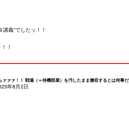
タ講義”でしたッ！！
ォ！！
らァァァ！！ 戦場（＝待機部屋）を汚したまま撤収するとは何事
025年8月2日