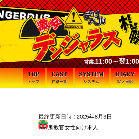
11:00～翌1:
営業.
TOP
CAST
SYSTEM
DIARY
トップ
在籍一覧
システム
写メ日記
その姿、まさに職
最終更新日時 :
2025年8月3日
鬼教官女性向け求人