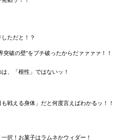
を発動ッ！！
許しただと！？
界突破の壁”をブチ破ったからだァァァァ！！
のは、「根性」ではないッ！
日も戦える身体」だと何度言えばわかるッ！！
リ一択！お菓子はラムネかウィダー！