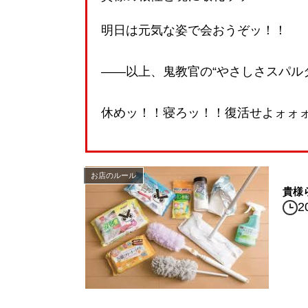
明日は元気な姿で会おうぞッ！！
——以上、鬼教官の“やさしさスパル
休めッ！！寝ろッ！！復活せよォォ
お店のルール
貴様
2