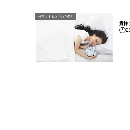
仕事をする上での心構え
貴様
2