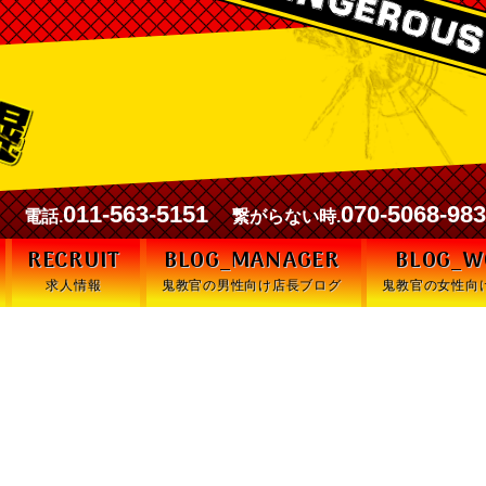
00
011-563-5151
070-5068-98
電話.
繋がらない時.
RECRUIT
BLOG_MANAGER
BLOG_
求人情報
鬼教官の男性向け店長ブログ
鬼教官の女性向
業戦士ッ！涙腺にグーパン入れてく