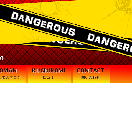
激安デリヘル・デンジャラス札幌
30
WOMAN
KUCHIKOMI
CONTACT
け求人ブログ
口コミ
問い合わせ
るレベルで感動したッ！！