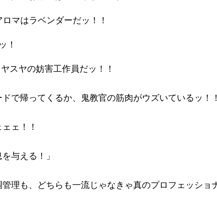
アロマはラベンダーだッ！！
ッ！
！スヤスヤの妨害工作員だッ！！
ードで帰ってくるか、鬼教官の筋肉がウズいているッ！
ェェェ！！
息を与える！」
調管理も、どちらも一流じゃなきゃ真のプロフェッショ