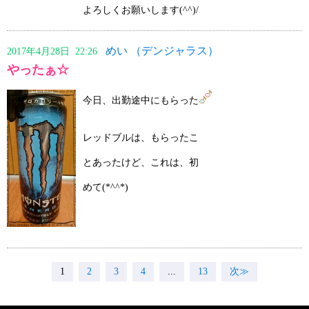
よろしくお願いします(^^)/
めい （デンジャラス）
2017年4月28日 22:26
やったぁ☆
今日、出勤途中にもらった
レッドブルは、もらったこ
とあったけど、これは、初
めて(*^^*)
1
2
3
4
...
13
次≫