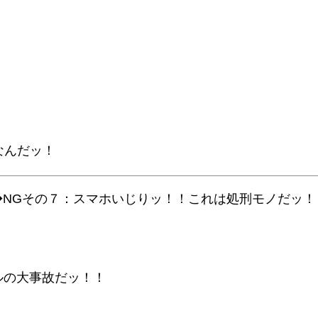
なんだッ！
◆NGその７：スマホいじりッ！！これは処刑モノだッ！
ルの大事故だッ！！