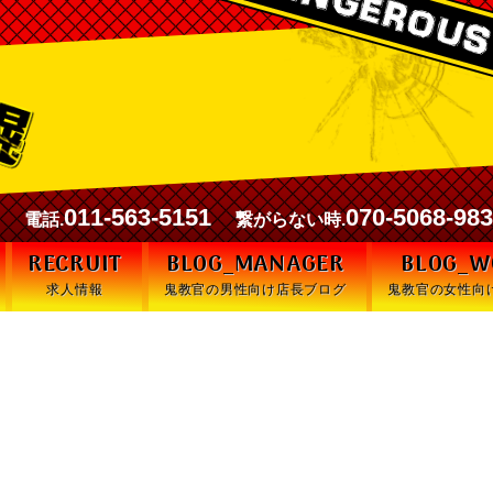
00
011-563-5151
070-5068-98
電話.
繋がらない時.
RECRUIT
BLOG_MANAGER
BLOG_
求人情報
鬼教官の男性向け店長ブログ
鬼教官の女性向
🔥【面接で絶対やっ