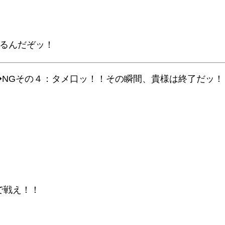
えるんだぞッ！
◆NGその４：タメ口ッ！！その瞬間、貴様は終了だッ！
で戦え！！