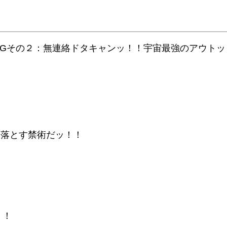
NGその２：無連絡ドタキャンッ！！宇宙最強のアウトッ
落とす禁術だッ！！
」
！！