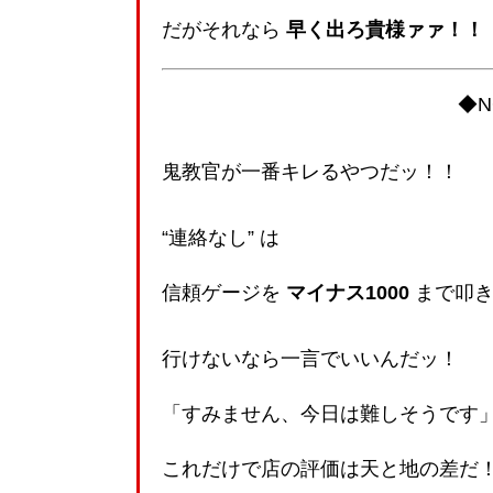
だがそれなら
早く出ろ貴様ァァ！！
◆
鬼教官が一番キレるやつだッ！！
“連絡なし” は
信頼ゲージを
マイナス1000
まで叩き
行けないなら一言でいいんだッ！
「すみません、今日は難しそうです
これだけで店の評価は天と地の差だ