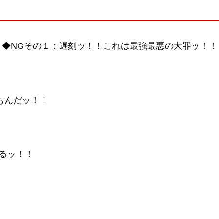
◆NGその１：遅刻ッ！！これは最強最悪の大罪ッ！！
なもんだッ！！
るッ！！