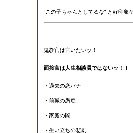
“この子ちゃんとしてるな” と好印象
鬼教官は言いたいッ！
面接官は人生相談員ではないッ！！
・過去の恋バナ
・前職の愚痴
・家庭の闇
・生い立ちの悲劇