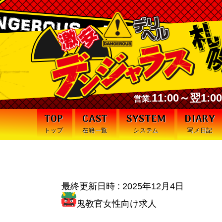
11:00～翌1:
営業.
TOP
CAST
SYSTEM
DIARY
トップ
在籍一覧
システム
写メ日記
最終更新日時 :
2025年12月4日
鬼教官女性向け求人