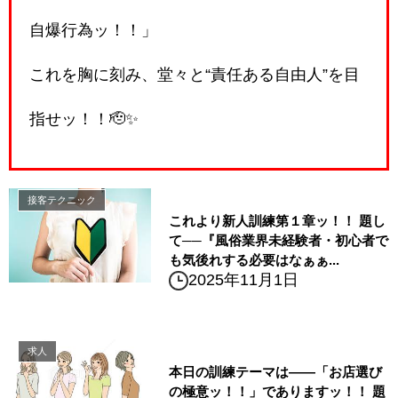
自爆行為ッ！！」
これを胸に刻み、堂々と“責任ある自由人”を目
指せッ！！🫡✨
接客テクニック
これより新人訓練第１章ッ！！ 題し
て──『風俗業界未経験者・初心者で
も気後れする必要はなぁぁ...
2025年11月1日
求人
本日の訓練テーマは――「お店選び
の極意ッ！！」でありますッ！！ 題