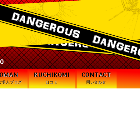
激安デリヘル・デンジャラス札幌
30
WOMAN
KUCHIKOMI
CONTACT
け求人ブログ
口コミ
問い合わせ
者・初心者でも気後れする
！』でありますッ！！💥