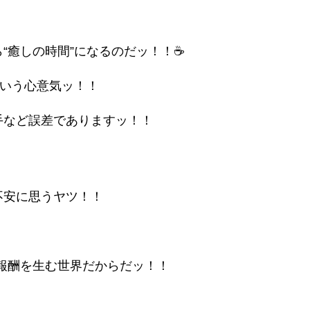
“癒しの時間”になるのだッ！！☕
という心意気ッ！！
手など誤差でありますッ！！
不安に思うヤツ！！
が報酬を生む世界だからだッ！！
。