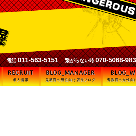
00
011-563-5151
070-5068-98
電話.
繋がらない時.
RECRUIT
BLOG_MANAGER
BLOG_
求人情報
鬼教官の男性向け店長ブログ
鬼教官の女性向
ッ！！ 題して──『風俗業界未経験
必要はなぁぁぁいッ！