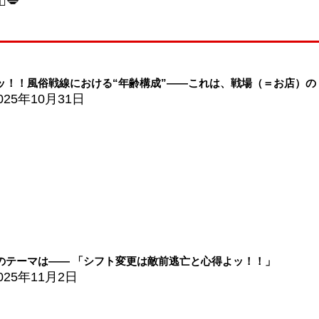
💋
ッ！！風俗戦線における“年齢構成”――これは、戦場（＝お店）の「
025年10月31日
のテーマは―― 「シフト変更は敵前逃亡と心得よッ！！」
025年11月2日