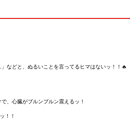
」などと、ぬるいことを言ってるヒマはないッ！！🔥
けで、心臓がブルンブルン震えるッ！
だッ！！