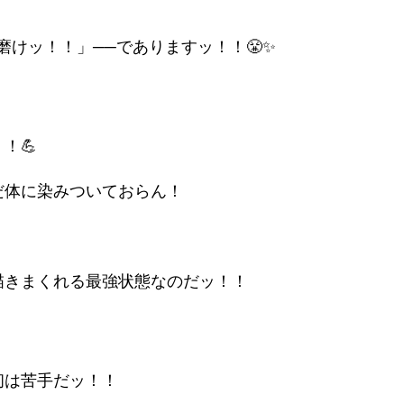
！
磨けッ！！」──でありますッ！！😤✨
！💪
だ体に染みついておらん！
描きまくれる最強状態なのだッ！！
初は苦手だッ！！