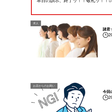
本日の訓示、終了ッ！！敬礼ッ！！👮‍♀️
求人
諸君
2
お店からのお願い
今回
2