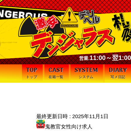
11:00～翌1:
営業.
TOP
CAST
SYSTEM
DIARY
トップ
在籍一覧
システム
写メ日記
これより新人訓練第１章
最終更新日時 :
2025年11月1日
鬼教官女性向け求人