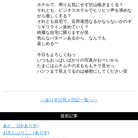
ホテルで、周りも気にせず沢山喘ぎまくる？
それとも、ビジネスホテルでヒソヒソ声を潜めな
がら激しくする？
それとも自宅で、近所迷惑なるかならないかのギ
リギリライン攻めていく？
綺麗な自宅に限りますが笑
色んなパターンあるから、なんでも
楽しめる^^
今日もよろしくねっ
いつもおっぱいばかりの写真がおーいから
たまにはムチムチの太もももチラ見せっ
パンツまで見えてるのは秘密にしてください笑
<<ありすの写メ日記一覧へ>>
最新記事
あと、3日(ありす)
お久しぶりこ。(ありす)