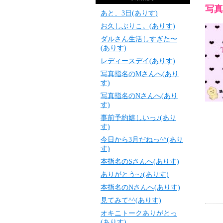
写真
あと、3日(ありす)
お久しぶりこ。(ありす)
ダルさん生活しすぎた〜
(ありす)
レディースデイ(ありす)
写真指名のMさんへ(あり
す)
写真指名のNさんへ(あり
す)
事前予約嬉しいっ♪(あり
す)
今日から3月だねっ^^(あり
す)
本指名のSさんへ(ありす)
ありがとう~♪(ありす)
本指名のNさんへ(ありす)
見てみて^^(ありす)
オキニトークありがとっ
(ありす)