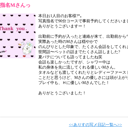
指名Mさんっ
本日お1人目のお客様?*｡
写真指名で90分コースで事前予約してくださいま
ありがとうございますー！
出勤前に予約が入ったと連絡が来て、出勤前から
実際あった時のMさんは穏やかで
のんびりとした印象で、たくさん会話をしてくれ
世間話〜ペットの話までたくさん話しました?
夏バテについても語ってましたね笑
会話も楽しかったですが、シャワー中は
私の身体を先に流してくれる優しいMさん。
タオルなども渡してくれたりとレディーファース
ことだと思うけど、Mさんの優しさには頭が上が
プレイ中も、Ｈに優しいMさんでした！
ありがとうございました！
<<ありすの写メ日記一覧へ>>