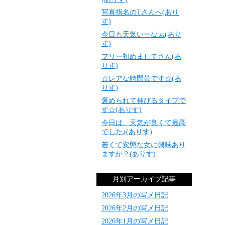
写真指名のTさんへ(あり
す)
今日も天気いーなぁ(あり
す)
フリー初めましてさん(あ
りす)
☆レアな時間帯です☆(あ
りす)
褒められて伸びるタイプで
す☆(ありす)
今日は、天気が良くて最高
でした♪(ありす)
若くて変態な女に興味あり
ますか？(ありす)
月別アーカイブ記事
2026年3月の写メ日記
2026年2月の写メ日記
2026年1月の写メ日記