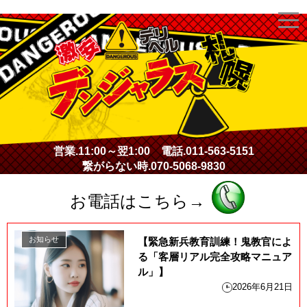
激安デリヘル・デンジャラス札幌
営業.
11:00～翌1:00
電話.
011-563-5151
繋がらない時.
070-5068-9830
お電話はこちら→
お知らせ
【緊急新兵教育訓練！鬼教官によ
る「客層リアル完全攻略マニュア
ル」】
2026年6月21日