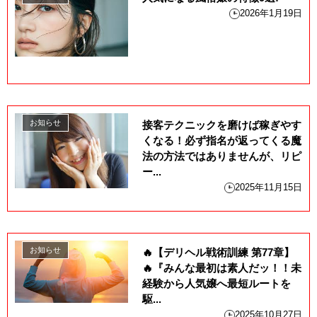
2026年1月19日
お知らせ
接客テクニックを磨けば稼ぎやす
くなる！必ず指名が返ってくる魔
法の方法ではありませんが、リピ
ー...
2025年11月15日
お知らせ
🔥【デリヘル戦術訓練 第77章】
🔥『みんな最初は素人だッ！！未
経験から人気嬢へ最短ルートを
駆...
2025年10月27日