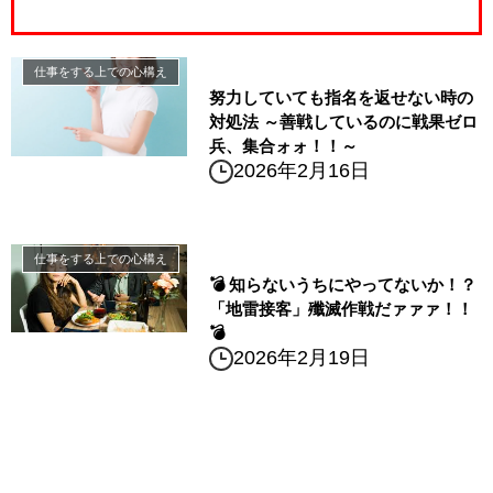
仕事をする上での心構え
努力していても指名を返せない時の
対処法 ～善戦しているのに戦果ゼロ
兵、集合ォォ！！～
2026年2月16日
仕事をする上での心構え
💣 知らないうちにやってないか！？
「地雷接客」殲滅作戦だァァァ！！
💣
2026年2月19日
△