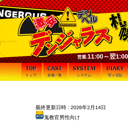
11:00～翌1:
営業.
TOP
CAST
SYSTEM
DIARY
トップ
在籍一覧
システム
写メ日記
風俗嬢へのプレ
最終更新日時 :
2026年2月14日
鬼教官男性向け