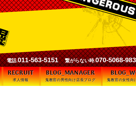
00
011-563-5151
070-5068-98
電話.
繋がらない時.
RECRUIT
BLOG_MANAGER
BLOG_
求人情報
鬼教官の男性向け店長ブログ
鬼教官の女性向
ゼントはアリかナシか！？甘い幻想