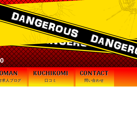
激安デリヘル・デンジャラス札幌
30
WOMAN
KUCHIKOMI
CONTACT
け求人ブログ
口コミ
問い合わせ
を撃ち砕く訓練開始ッ！！