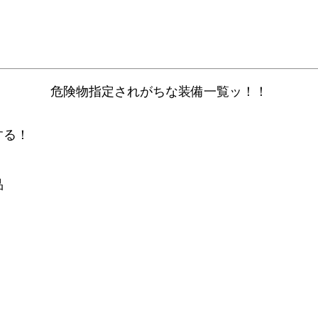
危険物指定されがちな装備一覧ッ！！
する！
品