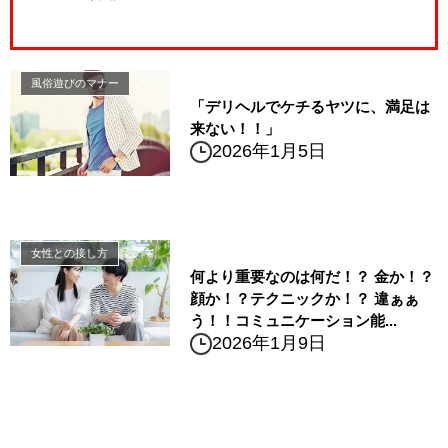
風俗遊びのマナー
「デリヘルでケチるヤツに、満足は
来ない！！」
2026年1月5日
女性との接し方
何より重要なのは何だ！？ 金か！？
顔か！？テクニックか！？ 違ぁぁ
う！！コミュニケーション能...
2026年1月9日