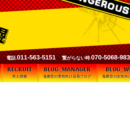
00
011-563-5151
070-5068-98
電話.
繋がらない時.
RECRUIT
BLOG_MANAGER
BLOG_
求人情報
鬼教官の男性向け店長ブログ
鬼教官の女性向
前後のトークも含めて風俗を楽し