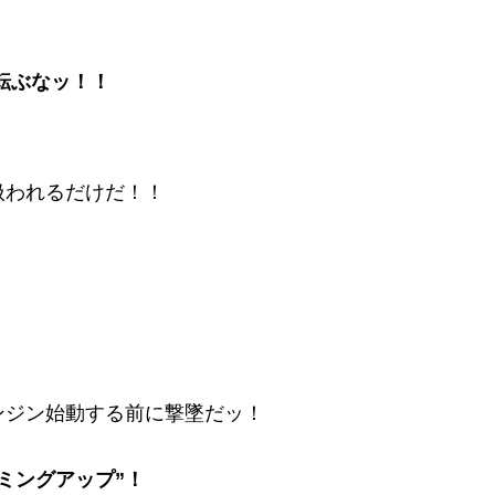
転ぶなッ！！
扱われるだけだ！！
』
ンジン始動する前に撃墜だッ！
ミングアップ”！