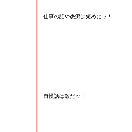
仕事の話や愚痴は短めにッ！
自慢話は敵だッ！