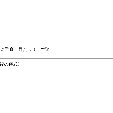
に垂直上昇だッ！！**🚀
後の儀式】
」