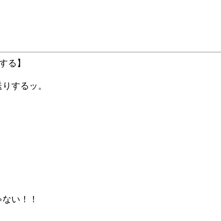
する】
送りするッ。
ゃない！！