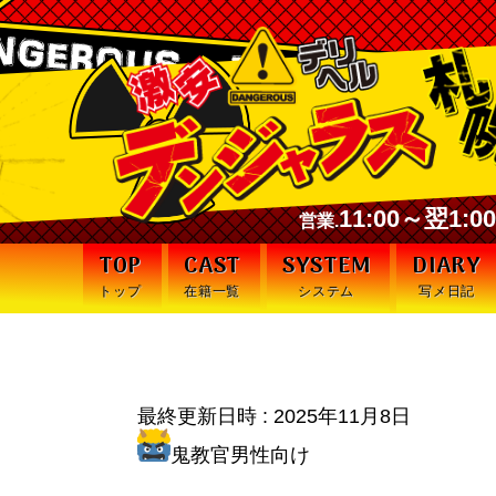
11:00～翌1:
営業.
TOP
CAST
SYSTEM
DIARY
トップ
在籍一覧
システム
写メ日記
――テーマは「プレイ
最終更新日時 :
2025年11月8日
鬼教官男性向け