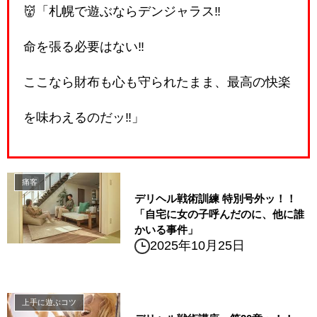
👹「札幌で遊ぶならデンジャラス‼️
命を張る必要はない‼️
ここなら財布も心も守られたまま、最高の快楽
を味わえるのだッ‼️」
痛客
デリヘル戦術訓練 特別号外ッ！！
「自宅に女の子呼んだのに、他に誰
かいる事件」
2025年10月25日
上手に遊ぶコツ