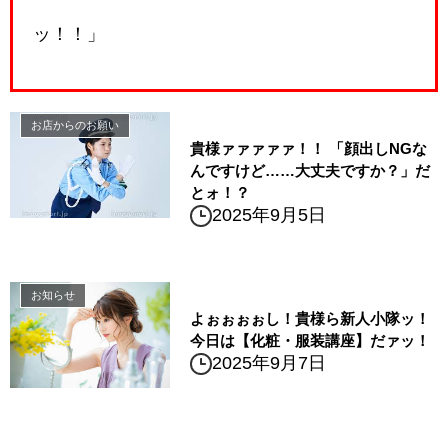
ッ！！」
お店からのお願い
貴様ァァァァァ！！ 「顔出しNGな
んですけど……大丈夫ですか？」だ
とォ！？
2025年9月5日
お知らせ
よぉぉぉぉし！貴様ら新人小隊ッ！
今日は【化粧・服装講座】だァッ！
2025年9月7日