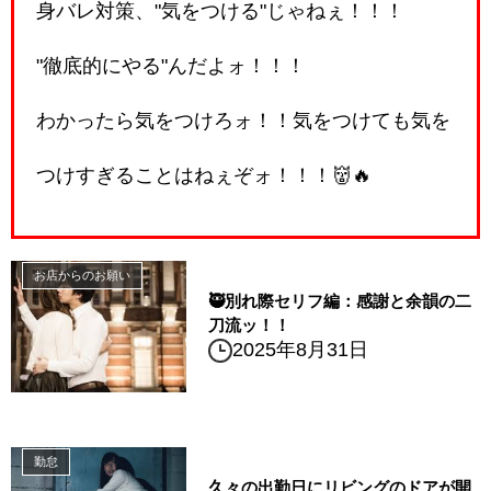
身バレ対策、"気をつける"じゃねぇ！！！
"徹底的にやる"んだよォ！！！
わかったら気をつけろォ！！気をつけても気を
つけすぎることはねぇぞォ！！！👹🔥
お店からのお願い
🥷別れ際セリフ編：感謝と余韻の二
刀流ッ！！
2025年8月31日
勤怠
久々の出勤日にリビングのドアが開