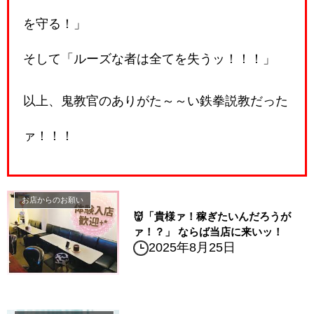
を守る！」
そして「ルーズな者は全てを失うッ！！！」
以上、鬼教官のありがた～～い鉄拳説教だった
ァ！！！
お店からのお願い
👹「貴様ァ！稼ぎたいんだろうが
ァ！？」 ならば当店に来いッ！
2025年8月25日