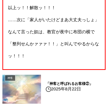
以上ッ！！解散ッ！！！
……次に「家人がいたけどまあ大丈夫っしょ」
なんて言った奴は、教官が夜中に布団の横で
「整列せんかァァァ！！」と叫んでやるからな
ッ！！！
神客
「神客と呼ばれるお客様②」
2025年8月22日