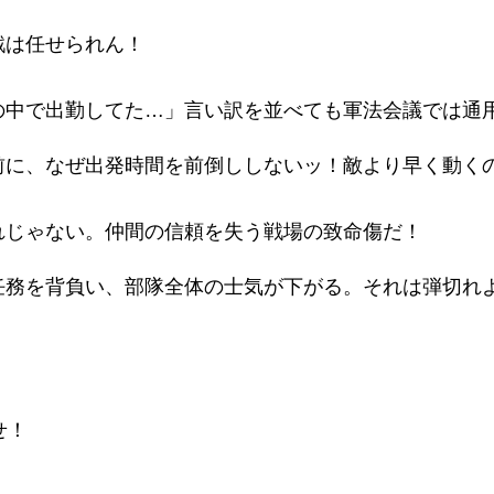
戦は任せられん！
の中で出勤してた…」言い訳を並べても軍法会議では通
前に、なぜ出発時間を前倒ししないッ！敵より早く動く
れじゃない。仲間の信頼を失う戦場の致命傷だ！
任務を背負い、部隊全体の士気が下がる。それは弾切れ
せ！