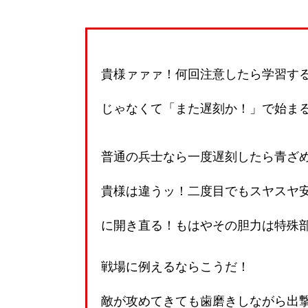
貴様ァァァ！何回注意したら学習す
じゃなくて「また遅刻か！」で始ま
普通の兵士なら一度遅刻したら青ざ
貴様は違うッ！二度目でもスヤスヤ
に開き直る！もはやその胆力は特殊
戦場に例えるならこうだ！
敵が攻めてきても歯磨きしながら出