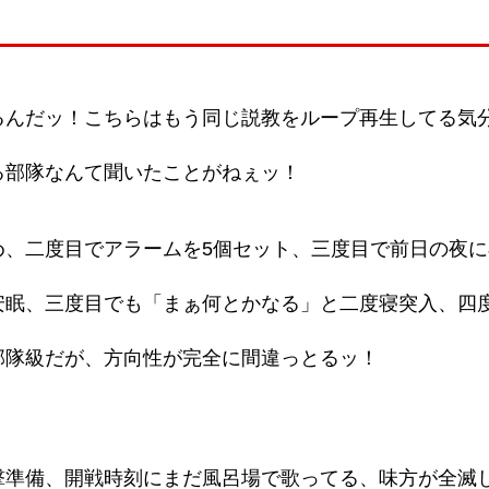
るんだッ！こちらはもう同じ説教をループ再生してる気
る部隊なんて聞いたことがねぇッ！
め、二度目でアラームを5個セット、三度目で前日の夜
安眠、三度目でも「まぁ何とかなる」と二度寝突入、四
部隊級だが、方向性が完全に間違っとるッ！
撃準備、開戦時刻にまだ風呂場で歌ってる、味方が全滅