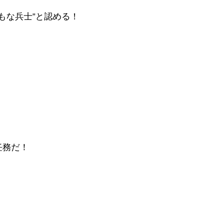
もな兵士”と認める！
任務だ！