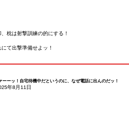
却、枕は射撃訓練の的にする！
れにて出撃準備せよッ！
ァーーッ！自宅待機中だというのに、なぜ電話に出んのだッ！
025年8月11日