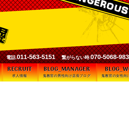
00
011-563-5151
070-5068-98
電話.
繋がらない時.
RECRUIT
BLOG_MANAGER
BLOG_
求人情報
鬼教官の男性向け店長ブログ
鬼教官の女性向
何回も注意しているのに毎日遅刻