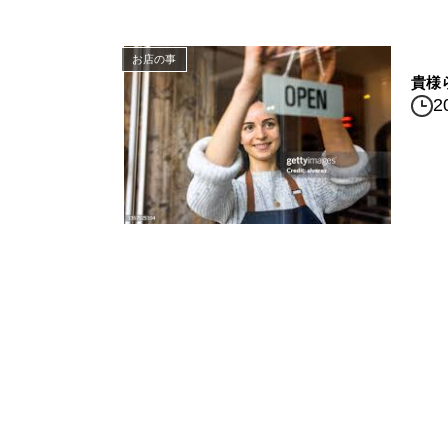
お店の事
貴様
2