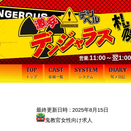
11:00～翌1:
営業.
TOP
CAST
SYSTEM
DIARY
トップ
在籍一覧
システム
写メ日記
最終更新日時 :
2025年8月15日
鬼教官女性向け求人