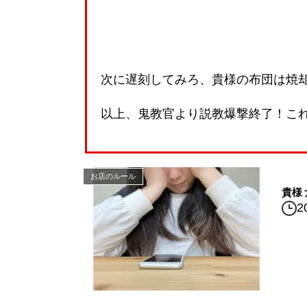
次に遅刻してみろ、貴様の布団は焼
以上、鬼教官より説教爆撃終了！こ
お店のルール
貴様
2