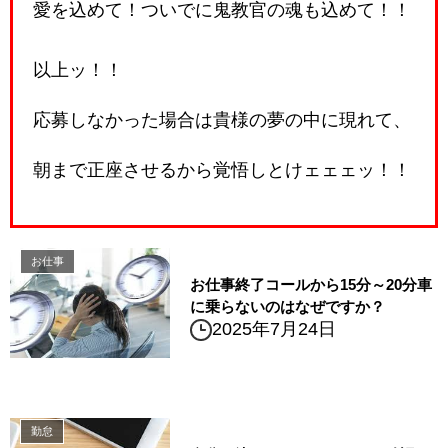
愛を込めて！ついでに鬼教官の魂も込めて！！
以上ッ！！
応募しなかった場合は貴様の夢の中に現れて、
朝まで正座させるから覚悟しとけェェェッ！！
お仕事
お仕事終了コールから15分～20分車
に乗らないのはなぜですか？
2025年7月24日
勤怠